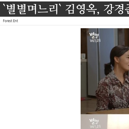
`별별며느리` 김영옥, 강경
Forest Ent