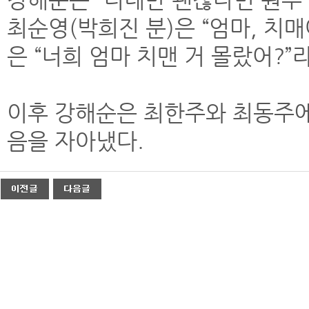
최순영(박희진 분)은 “엄마, 치매
은 “너희 엄마 치맨 거 몰랐어?”
이후 강해순은 최한주와 최동주에
음을 자아냈다.