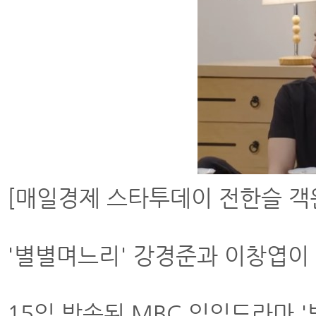
[매일경제 스타투데이 전한슬 객
'별별며느리' 강경준과 이창엽이 
15일 방송된 MBC 일일드라마 '