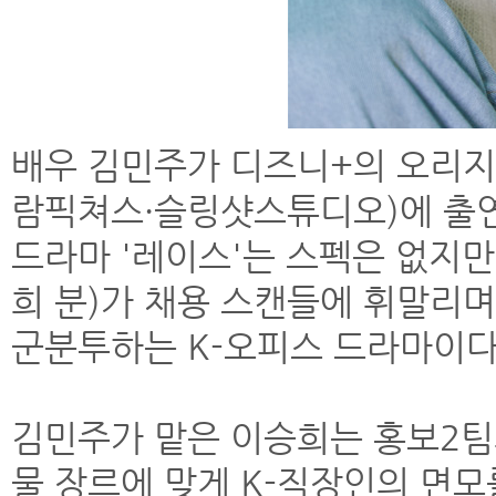
배우 김민주가 디즈니+의 오리지널
람픽쳐스·슬링샷스튜디오)에 출
드라마 '레이스'는 스펙은 없지
희 분)가 채용 스캔들에 휘말리
군분투하는 K-오피스 드라마이다
김민주가 맡은 이승희는 홍보2팀
물 장르에 맞게 K-직장인의 면