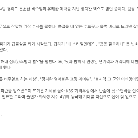
 특수팀 경위로 훈훈한 비주얼과 유쾌한 매력을 지닌 장지완 역으로 열연 중이다. 팀
 사무실로 잠입해 위장 수사를 펼쳤다. 흠잡을 데 없는 수트핏과 올빽 머리로 드러낸
가 급물살을 타기 시작했다. 갑자기 “내 스타일인데?” , “용돈 필요하니” 등 변
했다.
내 심(心)스틸러 활약을 펼쳤다. 또, ‘낮과 밤’에서 안정된 연기력과 캐릭터에 대
 했다.
를 비주얼로 하는 세상”, “장지완 얼어붙은 표정 귀여워”, “불시착 그 군인 이신영이
내 파란을 일으켰으며 뜨거운 기세를 몰아 KBS ‘계약우정’에서 단숨에 첫 주연작을
서 발표한 드라마 출연자 화제성 지수 4위에 등극해 기대를 확신으로 심어 줘 앞으
.