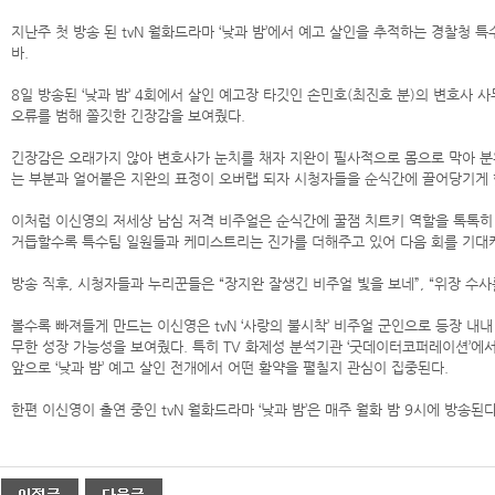
지난주 첫 방송 된 tvN 월화드라마 ‘낮과 밤’에서 예고 살인을 추적하는 경찰청
바.
8일 방송된 ‘낮과 밤’ 4회에서 살인 예고장 타깃인 손민호(최진호 분)의 변호사
오류를 범해 쫄깃한 긴장감을 보여줬다.
긴장감은 오래가지 않아 변호사가 눈치를 채자 지완이 필사적으로 몸으로 막아 분위기
는 부분과 얼어붙은 지완의 표정이 오버랩 되자 시청자들을 순식간에 끌어당기게 
이처럼 이신영의 저세상 남심 저격 비주얼은 순식간에 꿀잼 치트키 역할을 톡톡히 해
거듭할수록 특수팀 일원들과 케미스트리는 진가를 더해주고 있어 다음 회를 기대케
방송 직후, 시청자들과 누리꾼들은 “장지완 잘생긴 비주얼 빛을 보네”, “위장 수사
볼수록 빠져들게 만드는 이신영은 tvN ‘사랑의 불시착’ 비주얼 군인으로 등장 내
무한 성장 가능성을 보여줬다. 특히 TV 화제성 분석기관 ‘굿데이터코퍼레이션’에
앞으로 ‘낮과 밤’ 예고 살인 전개에서 어떤 활약을 펼칠지 관심이 집중된다.
한편 이신영이 출연 중인 tvN 월화드라마 ‘낮과 밤’은 매주 월화 밤 9시에 방송된다