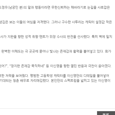
장 도정우(남궁민 분)의 말과 행동이라면 무한신뢰하는 해바라기로 눈길을 사로잡은
 잘생김은 보는 이들의 여심을 저격했다. 그러나 구수한 사투리는 캐릭터 설정값 작은
호사가 지완을 향한 성적 취향 멘트가 위장 수사의 반전을 선사했다. 특히 벽에 밀치
한 완벽한 이해도는 극 곳곳에 묻어나 빛나는 존재감과 활력을 불어넣고 있다. 회가
었어?”, “장지완 존재감 묵직하네” 등 이신영을 향한 열띤 반응과 극찬이 쏟아졌다.
 섭력한 저력을 보여줬다. 평범한 고등학생 캐릭터를 이신영만의 디테일을 불어넣어
로 기대되는 청춘 배우로 자리매김했다. 본인만의 스펙트럼을 넓히고 있는 이신영이