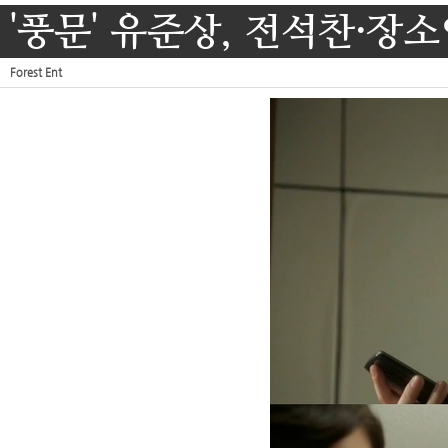
'풍문' 유준상, 전석찬·장소
Forest Ent