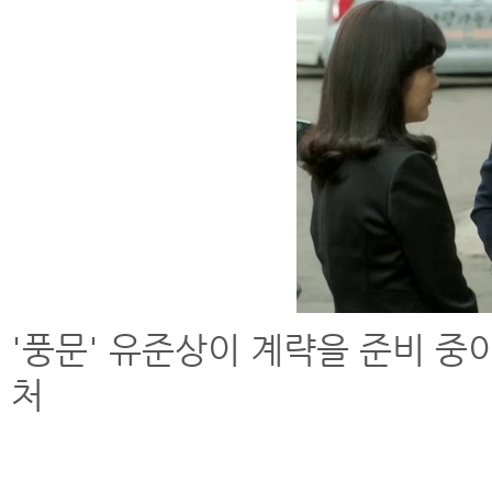
'풍문' 유준상이 계략을 준비 중이다
처