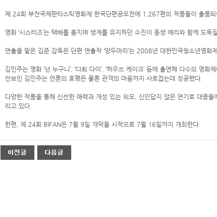
제 24회 부천국제판타스틱영화제 한국단편공모전에 1,267편의 작품들이 출품되어
영화 ‘시스터즈’는 택배를 훔치며 생계를 유지하던 수진이 동생 예리와 함께 도둑
연출을 맡은 김준 감독은 단편 연출작 ‘양두마리’는 2008년 대한민국청소년영화제
김민주는 영화 ‘넌 누구니’, ‘다희 다이’, ‘하우쓰 케이크’ 등에 출연해 다수의 
선보인 김민주는 언론의 호평은 물론 관객의 마음까지 사로잡는데 성공했다.
다양한 작품을 통해 신선한 매력과 개성 있는 외모, 신인답지 않은 연기로 대중들
리고 있다.
한편, 제 24회 BIFAN은 7월 9일 개막을 시작으로 7월 16일까지 개최한다.