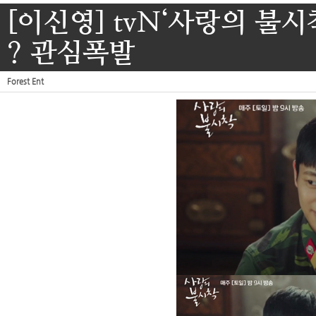
[이신영] tvN‘사랑의 불시
? 관심폭발
Forest Ent