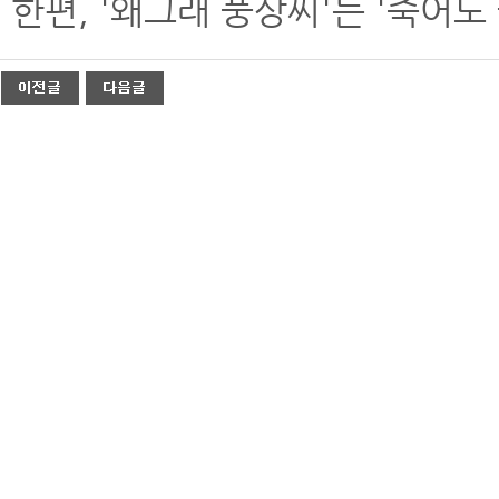
한편, '왜그래 풍상씨'는 '죽어도