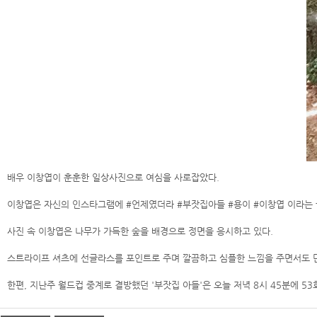
배우 이창엽이 훈훈한 일상사진으로 여심을 사로잡았다.
이창엽은 자신의 인스타그램에 #언제였더라 #부잣집아들 #용이 #이창엽 이라는 
사진 속 이창엽은 나무가 가득한 숲을 배경으로 정면을 응시하고 있다.
스트라이프 셔츠에 선글라스를 포인트로 주며 깔끔하고 심플한 느낌을 주면서도 
한편, 지난주 월드컵 중계로 결방했던 '부잣집 아들'은 오늘 저녁 8시 45분에 53