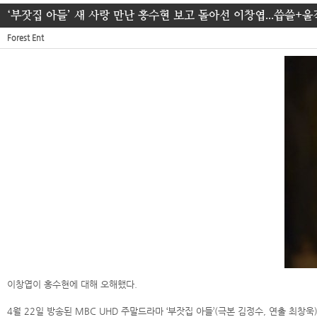
‘부잣집 아들’ 새 사랑 만난 홍수현 보고 돌아선 이창엽...씁쓸+울
Forest Ent
이창엽이 홍수현에 대해 오해했다.
4월 22일 방송된 MBC UHD 주말드라마 ‘부잣집 아들’(극본 김정수, 연출 최