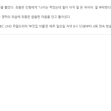
 뽑았다. 최용은 인형에게 “나이는 먹었는데 철이 아직 덜 든 여자야. 잘 부탁한다
 경하의 모습에 최용은 씁쓸한 마음을 안고 돌아섰다.
C UHD 주말드라마 ‘부잣집 아들’은 매주 일요일 저녁 8시 55분부터 4회 연속 방