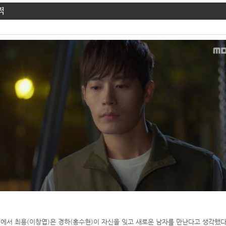
적
창욱)에서 최용(이창엽)은 경하(홍수현)이 자신을 잊고 새로운 남자를 만난다고 생각했다