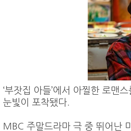
‘부잣집 아들’에서 아찔한 로맨
눈빛이 포착됐다.
MBC 주말드라마 극 중 뛰어난 