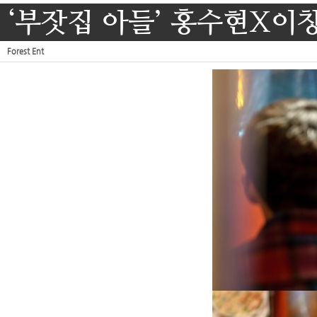
‘부잣집 아들’ 홍수현X이창
Forest Ent