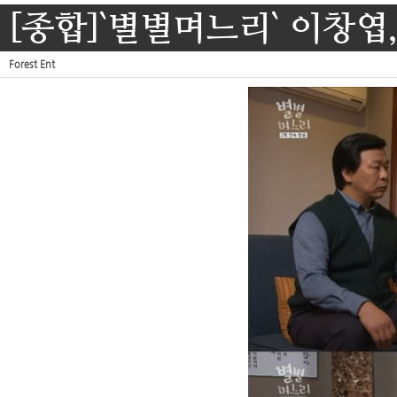
[종합]`별별며느리` 이창
Forest Ent